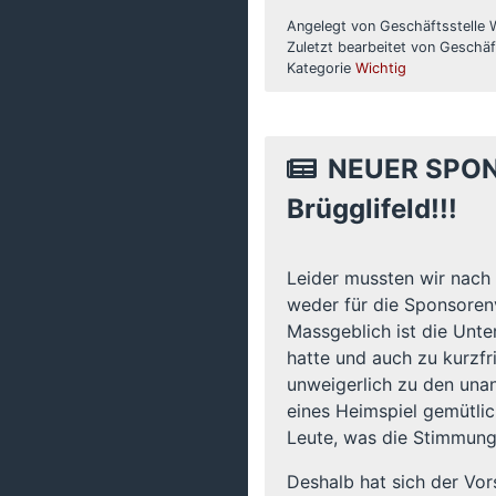
Angelegt von Geschäftsstelle
Zuletzt bearbeitet von Geschä
Kategorie
Wichtig
NEUER SPON
Brügglifeld!!!
Leider mussten wir nach 
weder für die Sponsorenv
Massgeblich ist die Unte
hatte und auch zu kurzf
unweigerlich zu den una
eines Heimspiel gemütlic
Leute, was die Stimmung
Deshalb hat sich der Vo