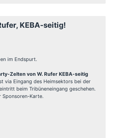
fer, KEBA-seitig!
ten im Endspurt.
arty-Zelten von W. Rufer KEBA-seitig
t via Eingang des Heimsektors bei der
ntritt beim Tribüneneingang geschehen.
er Sponsoren-Karte.