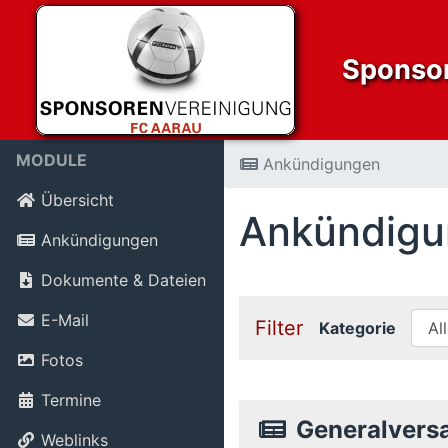
Sponsor
MODULE
Ankündigungen
Übersicht
Ankündig
Ankündigungen
Dokumente & Dateien
E-Mail
Filter
Kategorie
Fotos
Termine
Generalver
Weblinks