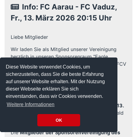
Info: FC Aarau - FC Vaduz,
Fr., 13. März 2026 20:15 Uhr
Liebe Mitglieder
Wir laden Sie als Mitglied unserer Vereinigung
herzlich in unseren Sponsorenraum "Eagle
Lounge" vor dem Match der 26. Runde FCA - FCV
Diese Website verwendet Cookies, um
ein.
sicherzustellen, dass Sie die beste Erfahrung
Datum: Fr., 13. März 2026, ab 18:30 Uhr
auf unserer Website erhalten. Mit der Nutzung
Standort:
Auf der Rückseite des Restaurant
dieser Webseite erklären Sie sich
Sportplatz, Durchgang links
einverstanden, dass wir Cookies verwenden.
Weitere Informationen
Die 1. Mannschaft des FC Aarau spielt am
Fr., 13.
März 2026 um 20:15 Uhr
im Stadion Brügglifeld
gegen den FC Vaduz.
OK
Die
Mitglieder der Sponsorenvereinigung des